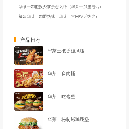
华莱士加盟投资前景怎么样（华莱士加盟电话）
福建华莱士加盟热线（华莱士官网投诉热线）
产品推荐
华莱士椒香旋风腿
华莱士多肉桶
华莱士吃饱堡
华莱士秘制烤鸡腿堡