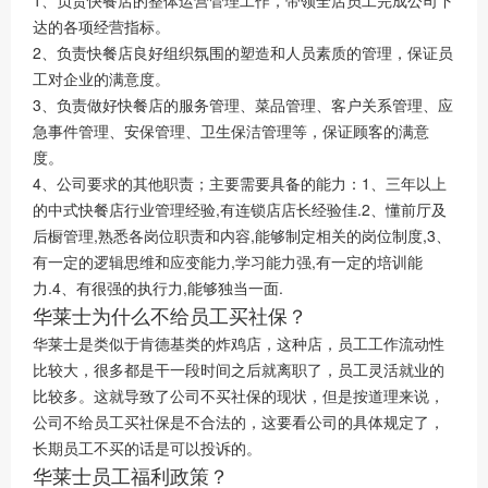
1、负责快餐店的整体运营管理工作，带领全店员工完成公司下
达的各项经营指标。
2、负责快餐店良好组织氛围的塑造和人员素质的管理，保证员
工对企业的满意度。
3、负责做好快餐店的服务管理、菜品管理、客户关系管理、应
急事件管理、安保管理、卫生保洁管理等，保证顾客的满意
度。
4、公司要求的其他职责；主要需要具备的能力：1、三年以上
的中式快餐店行业管理经验,有连锁店店长经验佳.2、懂前厅及
后橱管理,熟悉各岗位职责和内容,能够制定相关的岗位制度,3、
有一定的逻辑思维和应变能力,学习能力强,有一定的培训能
力.4、有很强的执行力,能够独当一面.
华莱士为什么不给员工买社保？
华莱士是类似于肯德基类的炸鸡店，这种店，员工工作流动性
比较大，很多都是干一段时间之后就离职了，员工灵活就业的
比较多。这就导致了公司不买社保的现状，但是按道理来说，
公司不给员工买社保是不合法的，这要看公司的具体规定了，
长期员工不买的话是可以投诉的。
华莱士员工福利政策？