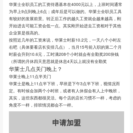
华莱士全职员工的工资待遇基本在4000元以上，上班时间通常
为早上9点到晚上6点；成年后是可以做的。华莱士全职员工具
有较好的发展前景。转正后工作的越久工资就会越来越高，刚
开始进去可能工资会低一点。其实刚开始进去工资相对于其他
企业算是很高的。
按照近几年的工资来说，华莱士时薪10.2元，一天八个小时左
右吧（具体要看店长安排几点），当月15号前入职的第二个月
时薪会升到10.6元，工时满208个小时就会有全勤奖200块钱
（所谓的月休四天意思就是休息4天以上就没有全勤奖
华莱士几点关门晚上？
华莱士晚上11点半关门
华莱士是晚上11点半下班，早班是下午3点半下班，视情况而
定。有时候会加两个小时班，或者有人休假会有人上中晚班，
其实，这些东西都很灵活。每个店的店长习惯不一样，考虑的
角度不一样，排班情况都会不一样。
申请加盟