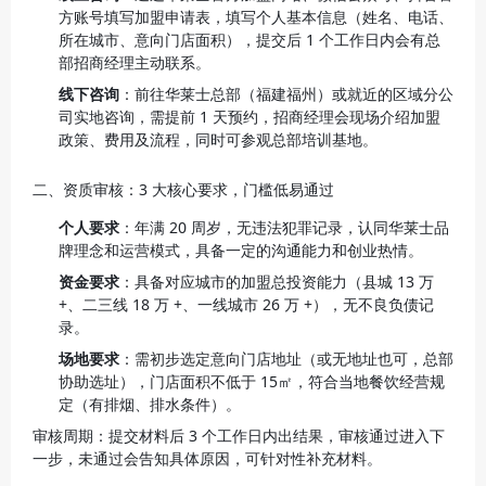
方账号填写加盟申请表，填写个人基本信息（姓名、电话、
所在城市、意向门店面积），提交后 1 个工作日内会有总
部招商经理主动联系。
线下咨询
：前往华莱士总部（福建福州）或就近的区域分公
司实地咨询，需提前 1 天预约，招商经理会现场介绍加盟
政策、费用及流程，同时可参观总部培训基地。
二、资质审核：3 大核心要求，门槛低易通过
个人要求
：年满 20 周岁，无违法犯罪记录，认同华莱士品
牌理念和运营模式，具备一定的沟通能力和创业热情。
资金要求
：具备对应城市的加盟总投资能力（县城 13 万 
+、二三线 18 万 +、一线城市 26 万 +），无不良负债记
录。
场地要求
：需初步选定意向门店地址（或无地址也可，总部
协助选址），门店面积不低于 15㎡，符合当地餐饮经营规
定（有排烟、排水条件）。
审核周期：提交材料后 3 个工作日内出结果，审核通过进入下
一步，未通过会告知具体原因，可针对性补充材料。