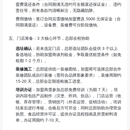
盟费退还条件（合同期满无违约可全额退还保证金）、违约
责任等，所有条款均清晰标注，无隐藏陷阱。
费用缴纳：签订合同后需缴纳加盟费及 5000 元保证金（合
同期满退还），设备费、装修费可分阶段缴纳。
五、门店筹备：3 大核心环节，总部全程协助
选址确认
：若未选定门店，总部选址团队会提供 3 个以上
备选地址，协助加盟商谈判租金，争取最优租赁条件（如免
租期 1-2 个月）。
装修施工
：总部提供统一装修图纸，加盟商可选择总部合作
装修团队或自行装修（需符合品牌形象要求），装修周期约 
15-20 天，总部会定期巡检施工进度。
培训办证
：加盟商需参加总部免费培训（为期 7 天），培
训内容包括产品制作（汉堡、炸鸡、饮品）、门店运营（收
银、库存管理）、营销技巧（外卖运营、促销活动），培训
结束后进行考核，合格后方可开业；同时总部协助办理营业
执照、食品经营许可证，提供办证流程指南及所需材料清
单，办证周期约 7-10 天。