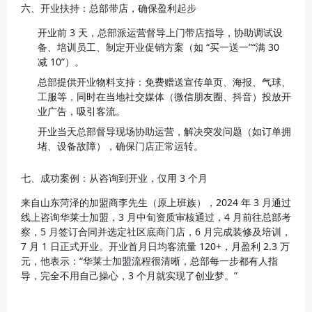
六、开业扶持：总部带店，确保盈利起步
开业前 3 天，总部派运营督导上门带店指导，协助调试设
备、培训员工、制定开业促销方案（如 “买一送一”“满 30 
减 10”）。
总部提供开业物料支持：免费赠送宣传单页、海报、气球、
工服等，同时在当地社交媒体（微信朋友圈、抖音）投放开
业广告，吸引客流。
开业当天总部督导现场协助运营，解决突发问题（如订单拥
堵、设备故障），确保门店正常运转。
七、成功案例：从咨询到开业，仅用 3 个月
来自山东菏泽的加盟商李先生（原上班族），2024 年 3 月通过
线上咨询华莱士加盟，3 月中旬资质审核通过，4 月前往总部考
察，5 月签订合同并选定社区底商门店，6 月完成装修及培训，
7 月 1 日正式开业。开业首月日均客流量 120+，月盈利 2.3 万
元，他表示：“华莱士加盟流程很清晰，总部每一步都有人指
导，完全不用自己操心，3 个月就实现了创业梦。”