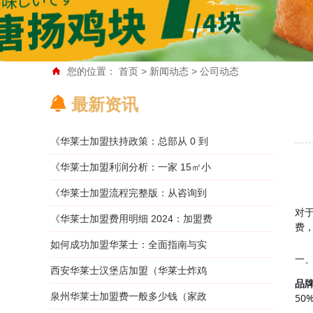
您的位置：
首页
>
新闻动态
>
公司动态
最新资讯
《华莱士加盟扶持政策：总部从 0 到
1 全程帮你开店》
《华莱士加盟利润分析：一家 15㎡小
2025-11-27 15:20:14
店月赚多少？》
《华莱士加盟流程完整版：从咨询到
对
2025-11-27 15:19:50
开业仅需 6 步》
​《华莱士加盟费用明细 2024：加盟费
费
2025-11-27 15:19:08
+ 装修 + 设备全解析》
如何成功加盟华莱士：全面指南与实
一
2025-11-27 15:18:32
用建议
西安华莱士汉堡店加盟（华莱士炸鸡
品
2024-10-25 16:02:17
汉堡店）
泉州华莱士加盟费一般多少钱（家政
50