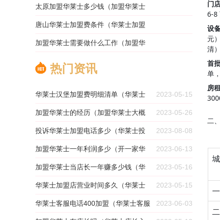
门
2023-12-18 21:58:21
公司加盟费一般多少）
太原加盟华莱士多少钱（加盟华莱士
6
2023-12-18 21:58:20
需要多少钱）
唐山华莱士加盟费条件（华莱士加盟
设
元）
2023-12-18 21:58:19
费条件）
加盟华莱士需要做什么工作（加盟华
清
2023-12-18 21:58:19
莱士大概需要多少钱）
首
热门资讯
单
2023-12-18 21:58:17
房租
华莱士汉堡加盟费明细清单（华莱士
2023-05-15
30
加盟费及加盟条件）
加盟华莱士的经历（加盟华莱士大概
2023-05-26
二
需要多少钱）
投诉华莱士加盟电话多少（华莱士投
2023-08-08
诉热线电话）
加盟华莱士一年利润多少（开一家华
2023-06-13
城
莱士利润怎样）
加盟华莱士当店长一年赚多少钱（华
2023-05-16
莱士店长入股分成）
华莱士加盟店营业时间多久（华莱士
2023-05-15
一
的加盟店增长图）
华莱士客服电话400加盟（华莱士客服
2023-06-03
二