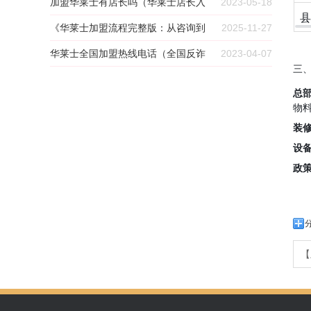
电话）
加盟华莱士有店长吗（华莱士店长入
2023-05-18
县
股骗局）
《华莱士加盟流程完整版：从咨询到
2025-11-27
开业仅需 6 步》
华莱士全国加盟热线电话（全国反诈
2023-04-07
三
热线电话）
总
物料
装
设
政
【