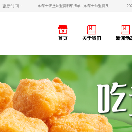
更新时间：
加盟华莱士的经历（加盟华莱士大概需要多少
20
投诉华莱士加盟电话多少（华莱士投诉热线电
20
加盟华莱士一年利润多少（开一家华莱士利润
20
首页
关于我们
新闻动
加盟华莱士当店长一年赚多少钱（华莱士店长
20
华莱士汉堡加盟费明细清单（华莱士加盟费及
20