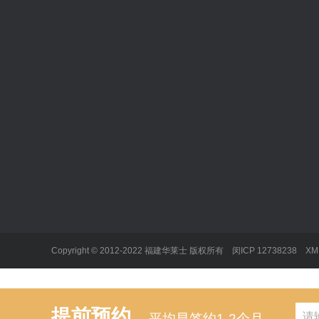
华莱士
华莱士官网
华莱士加盟
华莱士加盟
Copyright © 2012-2022 福建华莱士 版权所有
闵ICP 12738238
X
提前预约
平均早签约1-2个月