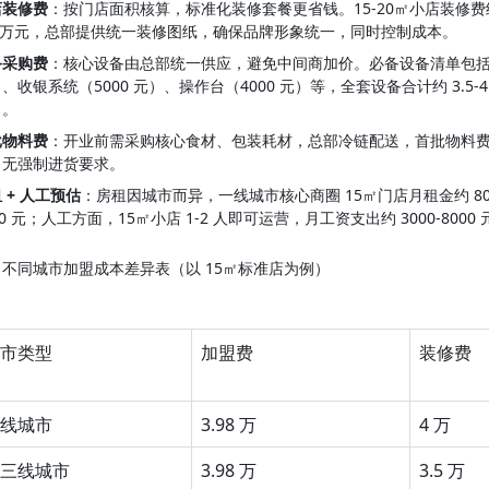
店装修费
：按门店面积核算，标准化装修套餐更省钱。15-20㎡小店装修费约
-8 万元，总部提供统一装修图纸，确保品牌形象统一，同时控制成本。
备采购费
：核心设备由总部统一供应，避免中间商加价。必备设备清单包括：汉堡
、收银系统（5000 元）、操作台（4000 元）等，全套设备合计约 3.5-
）。
批物料费
：开业前需采购核心食材、包装耗材，总部冷链配送，首批物料费约 
，无强制进货要求。
 + 人工预估
：房租因城市而异，一线城市核心商圈 15㎡门店月租金约 8000-1
00 元；人工方面，15㎡小店 1-2 人即可运营，月工资支出约 3000-800
、不同城市加盟成本差异表（以 15㎡标准店为例）
市类型
加盟费
装修费
线城市
3.98 万
4 万
三线城市
3.98 万
3.5 万