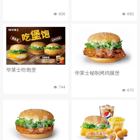
836
693
华莱士吃饱堡
华莱士秘制烤鸡腿堡
744
670