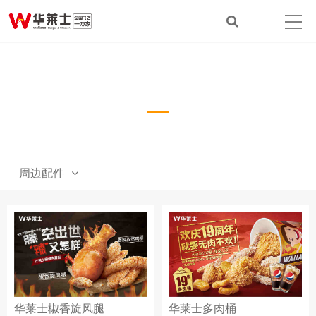
产品展示
Product show
周边配件
华莱士椒香旋风腿
华莱士多肉桶