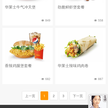
华莱士牛气冲天堡
劲脆鲜虾堡套餐
849
558
香辣鸡腿堡套餐
华莱士辣味鸡肉卷
682
887
上一页
1
2
3
下一页